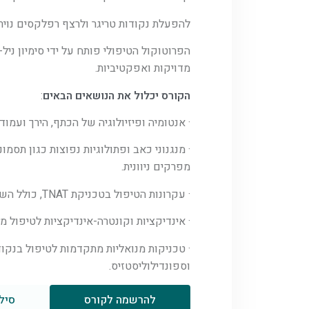
להפעלת נקודות טריגר ולרצף רפלקסים נוירו
מדויקות ואפקטיביות.
הקורס יכלול את הנושאים הבאים
:
· אנטומיה ופיזיולוגיה של הכתף, הירך ועמו
מפרקים ניוונית.
· עקרונות הטיפול בטכניקת TNAT, כולל השפעותיה על הרקמות הרכות ועל מערכת העצבים.
· אינדיקציות וקונטרה-אינדיקציות לטיפול מנואלי ב-TNAT, תוך דגש על בטי
וספונדילוליסטזיס.
להרשמה לקורס
סיל