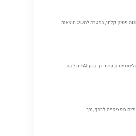
ל הטיפולי פותח על ידי סימיון ניל-אשר, אוסטאופת בריטי-ישראלי בעל מוניטין עולמי, עם למעלה מ-30 שנות ניסיון קליני, במטרה להשיג תוצאות
· מנגנוני כאב ופתולוגיות נפוצות כגון תסמונת כתף קפואה (FSS), תסמונת צביטה תת-אקרומיאלית (SPS), ספונדילוליסטזיס ובעיות ירך כגון FAI ודלקת
ועה לקויות, כולל פרוטוקולים ספציפיים לכתף, ירך