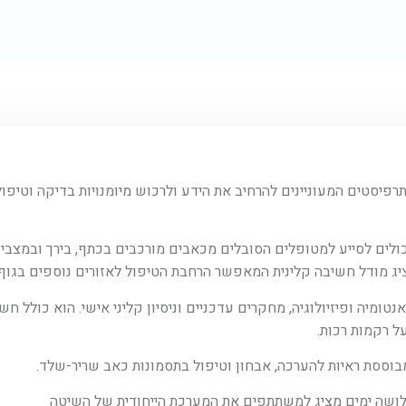
ת TNAT" מתאים לפיזיותרפיסטים המעוניינים להרחיב את הידע ולרכוש מיומנויות בדיקה
כולים לסייע למטופלים הסובלים מכאבים מורכבים בכתף, בירך ובמצבי
יג מודל חשיבה קלינית המאפשר הרחבת הטיפול לאזורים נוספים בגוף.
TN מבוסס על ידע באנטומיה ופיזיולוגיה, מחקרים עדכניים וניסיון קליני אישי. הוא 
ל רקמות רכות.
לושה ימים מציג למשתתפים את המערכת הייחודית של השיטה