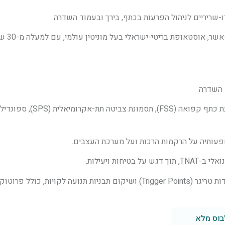
-שריריים לניהול הפרעות בכתף, בירך ובעמוד השדרה.
הפרוטוקו
ד השדרה
חות ויעילות.
· טכניקות מנואליות מתקדמות לטיפול בנקודות טריגר (Trigger Points) ושיקום תבניות תנ
בוס מלא