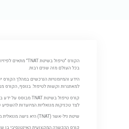
הקורס "טיפול בשיט
בכל העולם מזה שנים רבות.
הידע והמיומנויות הנרכשים במהלך הקורס י
למאתגרות וקשות לטיפול. בנוסף, הקורס מצ
קורס טיפול בשיטת AT
לצד טכניקות מנואליות המיועדות להשפיע ע
שיטת ניל-אשר (TNAT) היא גישה מנואלית מבוססת ראיות להערכה, אבחון וטיפול בתסמונות כאב שריר-שלד.
קורס ההכשרה המקצועית האינטנסיבי בן ש